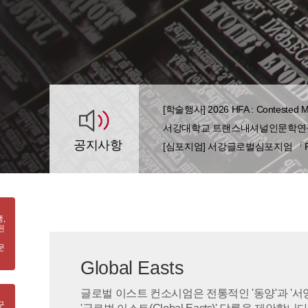
[학술행사] 2026 HFA : Contested Moder
서강대학교 트랜스내셔널인문학연구
공지사항
[심포지엄] 서강글로벌심포지엄 「Reconcilia
,
된
문
Global Easts
글로벌 이스트 컨소시엄은 전통적인 '동양'과 '서
구