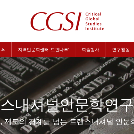
sts
지역인문학센터 '트인나루'
학술행사
연구활동
랜스내셔널인문학연구
학제, 제도의 경계를 넘는 트랜스내셔널 인문