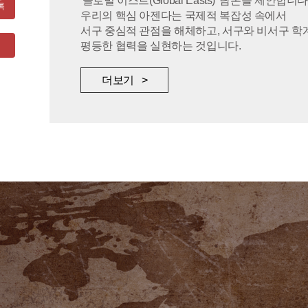
'글로벌 이스트(Global Easts)' 담론을 제안합니다
록
우리의 핵심 아젠다는 국제적 복잡성 속에서
서구 중심적 관점을 해체하고, 서구와 비서구 학
평등한 협력을 실현하는 것입니다.
더보기 >