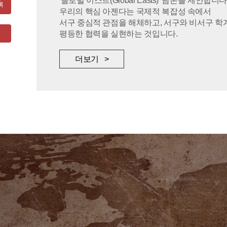
'글로벌 이스트(Global Easts)' 담론을 제안합니다
록
우리의 핵심 아젠다는 국제적 복잡성 속에서
서구 중심적 관점을 해체하고, 서구와 비서구 학
평등한 협력을 실현하는 것입니다.
더보기 >