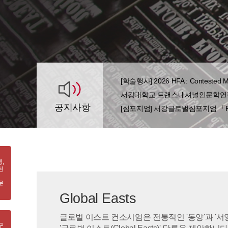
[학술행사] 2026 HFA : Contested Moder
서강대학교 트랜스내셔널인문학연구
공지사항
[심포지엄] 서강글로벌심포지엄 「Reconcilia
,
된
문
Global Easts
글로벌 이스트 컨소시엄은 전통적인 '동양'과 '서
구