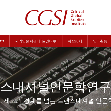
sts
지역인문학센터 '트인나루'
학술행사
연구활동
랜스내셔널인문학연구
학제, 제도의 경계를 넘는 트랜스내셔널 인문